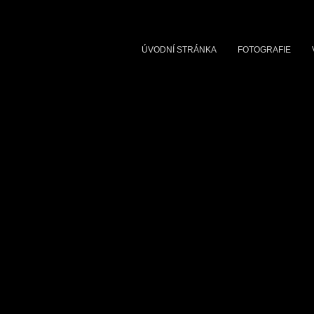
ÚVODNÍ STRÁNKA
FOTOGRAFIE
Fotovýstava
Autor: Petr Vápení
Název fotografie:
Complexity
Rok pořízení fotografie:
2021
Formát fotografie:
70 x 60 cm
Co je na fotografii:
Průhled někol
Ocenění:
Čestné uznání, ND Awar