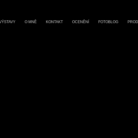
VÝSTAVY
O MNĚ
KONTAKT
OCENĚNÍ
FOTOBLOG
PROD
 POVZNÁŠENÍ - Klášter C
k
ika skleněnými tabulemi, Fantova budova pražského Hlavního nádraží
ds 2022