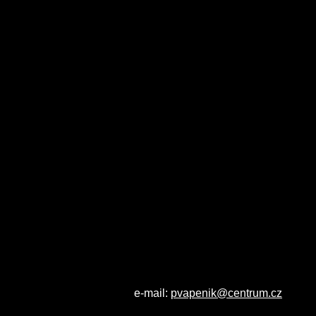
Čestné uznání, New York Photog
Čestné uznání, Moscow Internatio
Čestné uznání, European Photog
Výstavy:
Zatím nevystaveno
Cena vystaveného obrazu s rám
Cena základní fotografie bez rá
Cyklus:
Černobílý svět
Technické parametry:
Ohnisko: 65 mm
Expozice: 1/40 s
Clona: 5
ISO: 250
Filtr: Hoya CIR Polarizing
e-mail:
pvapenik@centrum.cz
Fo