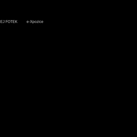
EJ FOTEK
e-Xpozice
hotěšov 2024
.